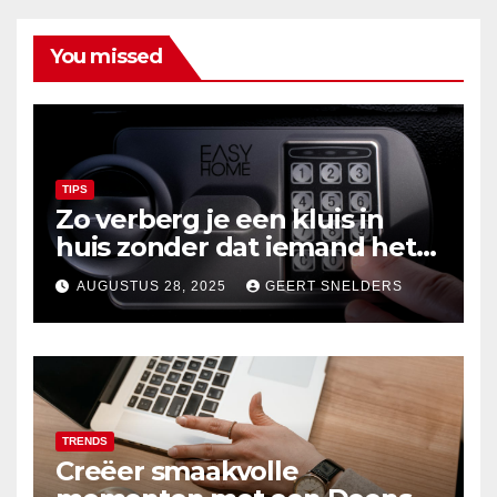
You missed
TIPS
Zo verberg je een kluis in
huis zonder dat iemand het
merkt
AUGUSTUS 28, 2025
GEERT SNELDERS
TRENDS
Creëer smaakvolle