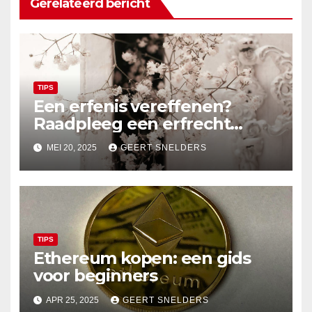
Gerelateerd bericht
TIPS
Een erfenis vereffenen?
Raadpleeg een erfrecht
advocaat
MEI 20, 2025
GEERT SNELDERS
TIPS
Ethereum kopen: een gids
voor beginners
APR 25, 2025
GEERT SNELDERS