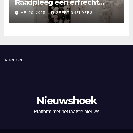
Raadpleeg een erfrecht
advocaat
MEI 20, 2025
GEERT SNELDERS
Vrienden
Nieuwshoek
Platform met het laatste nieuws