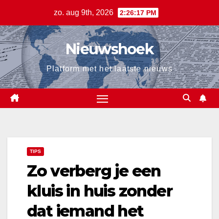
Ga
zo. aug 9th, 2026
2:26:18 PM
naar
de
Nieuwshoek
inhoud
Platform met het laatste nieuws
TIPS
Zo verberg je een
kluis in huis zonder
dat iemand het