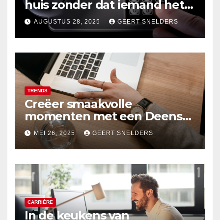
huis zonder dat iemand het
merkt
AUGUSTUS 28, 2025
GEERT SNELDERS
TRENDS
Creëer smaakvolle
momenten met een Deens
ovale eettafel
MEI 26, 2025
GEERT SNELDERS
CARRIÈRE
In de keukens van