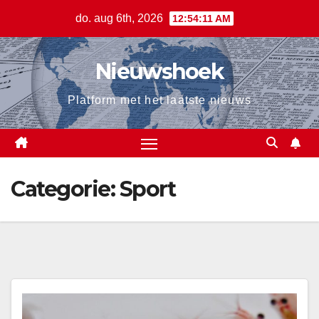
Ga
do. aug 6th, 2026
12:54:12 AM
naar
de
Nieuwshoek
inhoud
Platform met het laatste nieuws
Categorie:
Sport