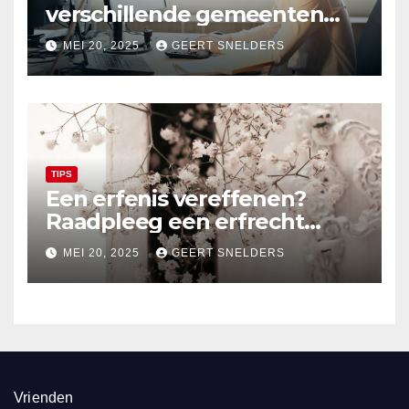
verschillende gemeenten
kijken? Ga werken als
MEI 20, 2025
GEERT SNELDERS
schuldhulpverlener
TIPS
Een erfenis vereffenen?
Raadpleeg een erfrecht
advocaat
MEI 20, 2025
GEERT SNELDERS
Vrienden