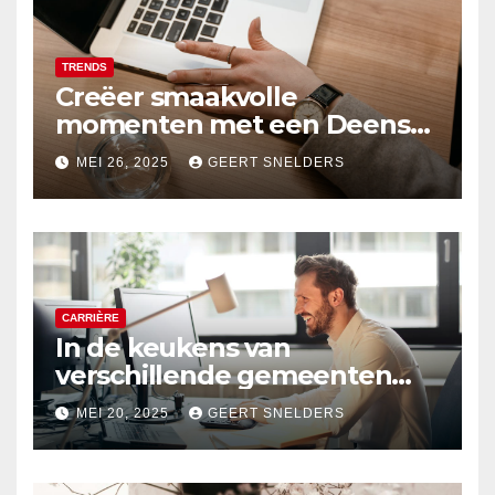
TRENDS
Creëer smaakvolle
momenten met een Deens
ovale eettafel
MEI 26, 2025
GEERT SNELDERS
CARRIÈRE
In de keukens van
verschillende gemeenten
kijken? Ga werken als
MEI 20, 2025
GEERT SNELDERS
schuldhulpverlener