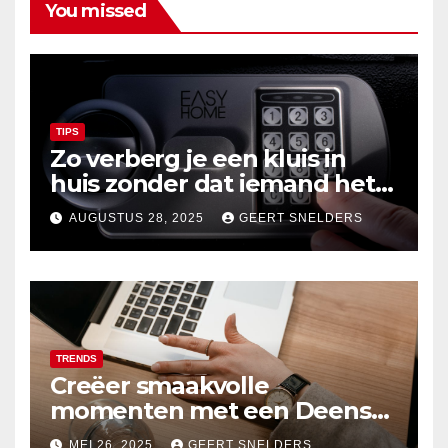
You missed
TIPS
Zo verberg je een kluis in
huis zonder dat iemand het
merkt
AUGUSTUS 28, 2025
GEERT SNELDERS
TRENDS
Creëer smaakvolle
momenten met een Deens
ovale eettafel
MEI 26, 2025
GEERT SNELDERS