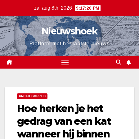
Ga
za. aug 8th, 2026
9:17:21 PM
naar
de
Nieuwshoek
inhoud
Platform met het laatste nieuws
UNCATEGORIZED
Hoe herken je het
gedrag van een kat
wanneer hij binnen