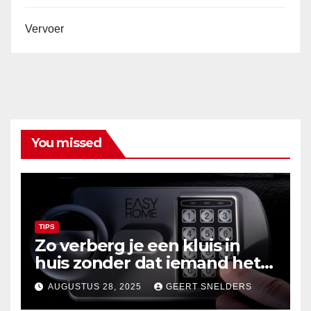
Vervoer
You missed
TIPS
Zo verberg je een kluis in
huis zonder dat iemand het
merkt
AUGUSTUS 28, 2025
GEERT SNELDERS