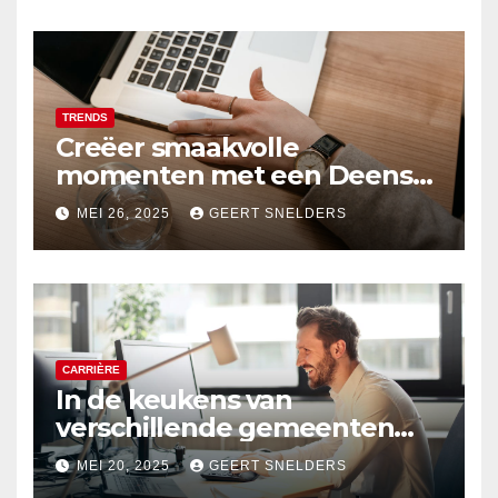
TRENDS
Creëer smaakvolle
momenten met een Deens
ovale eettafel
MEI 26, 2025
GEERT SNELDERS
CARRIÈRE
In de keukens van
verschillende gemeenten
kijken? Ga werken als
MEI 20, 2025
GEERT SNELDERS
schuldhulpverlener