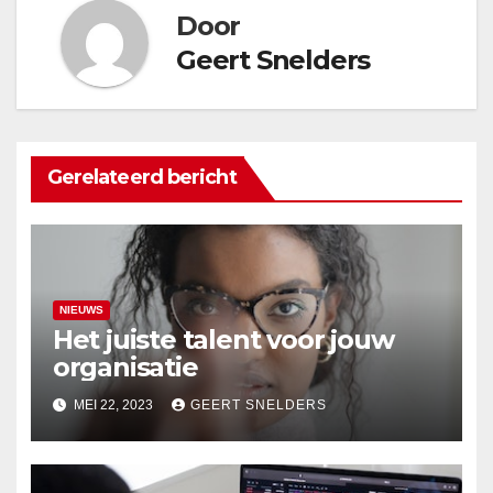
Door
Geert Snelders
Gerelateerd bericht
NIEUWS
Het juiste talent voor jouw
organisatie
MEI 22, 2023
GEERT SNELDERS