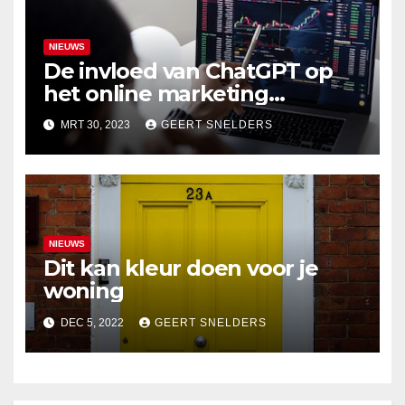
NIEUWS
De invloed van ChatGPT op
het online marketing
landschap
MRT 30, 2023
GEERT SNELDERS
NIEUWS
Dit kan kleur doen voor je
woning
DEC 5, 2022
GEERT SNELDERS