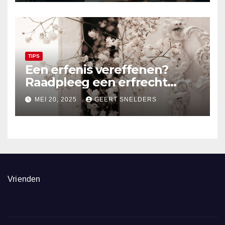
TIPS
Een erfenis vereffenen?
Raadpleeg een erfrecht
advocaat
MEI 20, 2025
GEERT SNELDERS
Vrienden